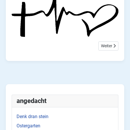
Nächster Beitra
Weiter
angedacht
Denk dran stein
Ostergarten